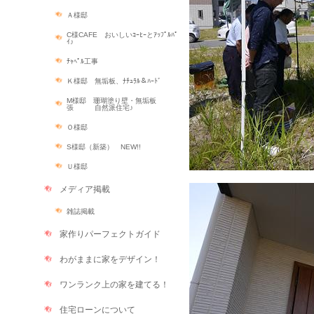
Ａ様邸
C様CAFE おいしいｺｰﾋｰとｱｯﾌﾟﾙﾊﾟ
ｲ♪
ﾁｬﾍﾟﾙ工事
Ｋ様邸 無垢板、ﾅﾁｭﾗﾙ＆ﾊｰﾄﾞ
M様邸 珊瑚塗り壁・無垢板
張 自然派住宅♪
Ｏ様邸
S様邸（新築） NEW!!
Ｕ様邸
メディア掲載
雑誌掲載
家作りパーフェクトガイド
わがままに家をデザイン！
ワンランク上の家を建てる！
住宅ローンについて