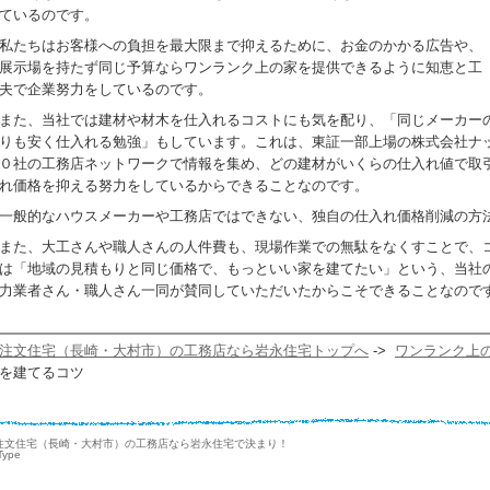
ているのです。
私たちはお客様への負担を最大限まで抑えるために、お金のかかる広告や、
展示場を持たず同じ予算ならワンランク上の家を提供できるように知恵と工
夫で企業努力をしているのです。
また、当社では建材や材木を仕入れるコストにも気を配り、「同じメーカー
りも安く仕入れる勉強」もしています。これは、東証一部上場の株式会社ナ
０社の工務店ネットワークで情報を集め、どの建材がいくらの仕入れ値で取
れ価格を抑える努力をしているからできることなのです。
一般的なハウスメーカーや工務店ではできない、独自の仕入れ価格削減の方
また、大工さんや職人さんの人件費も、現場作業での無駄をなくすことで、
は「地域の見積もりと同じ価格で、もっといい家を建てたい」という、当社
力業者さん・職人さん一同が賛同していただいたからこそできることなので
注文住宅（長崎・大村市）の工務店なら岩永住宅トップへ
->
ワンランク上
を建てるコツ
注文住宅（長崎・大村市）の工務店なら岩永住宅で決まり！
Type