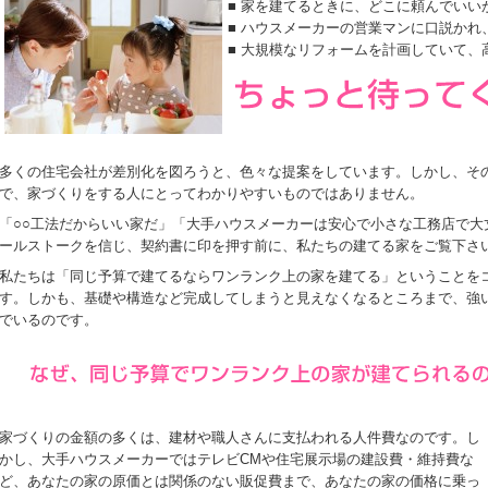
■ 家を建てるときに、どこに頼んでいい
■ ハウスメーカーの営業マンに口説かれ
■ 大規模なリフォームを計画していて、
多くの住宅会社が差別化を図ろうと、色々な提案をしています。しかし、そ
で、家づくりをする人にとってわかりやすいものではありません。
「○○工法だからいい家だ」「大手ハウスメーカーは安心で小さな工務店で大
ールストークを信じ、契約書に印を押す前に、私たちの建てる家をご覧下さ
私たちは「同じ予算で建てるならワンランク上の家を建てる」ということを
す。しかも、基礎や構造など完成してしまうと見えなくなるところまで、強
でいるのです。
家づくりの金額の多くは、建材や職人さんに支払われる人件費なのです。し
かし、大手ハウスメーカーではテレビCMや住宅展示場の建設費・維持費な
ど、あなたの家の原価とは関係のない販促費まで、あなたの家の価格に乗っ