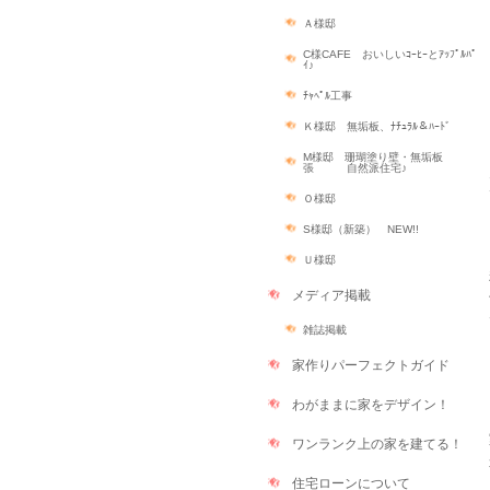
Ａ様邸
C様CAFE おいしいｺｰﾋｰとｱｯﾌﾟﾙﾊﾟ
ｲ♪
ﾁｬﾍﾟﾙ工事
Ｋ様邸 無垢板、ﾅﾁｭﾗﾙ＆ﾊｰﾄﾞ
M様邸 珊瑚塗り壁・無垢板
張 自然派住宅♪
Ｏ様邸
S様邸（新築） NEW!!
Ｕ様邸
メディア掲載
雑誌掲載
家作りパーフェクトガイド
わがままに家をデザイン！
ワンランク上の家を建てる！
住宅ローンについて