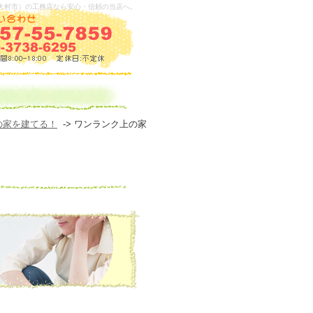
大村市）の工務店なら安心・信頼の当店へ。
の家を建てる！
-> ワンランク上の家